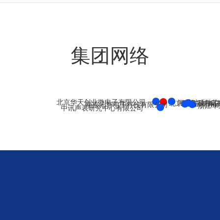
集团网络
北京华天创业微电子有限公司
河北时硕微芯
北京中讯四方科
日照东讯
南京沁智电子科技有限公司
浙江华
中讯声表研究中心有限公司